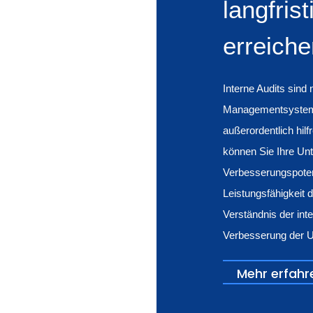
langfris
erreiche
Interne Audits sind
Managementsystems
außerordentlich hil
können Sie Ihre Un
Verbesserungspoten
Leistungsfähigkeit
Verständnis der int
Verbesserung der U
Mehr erfahr