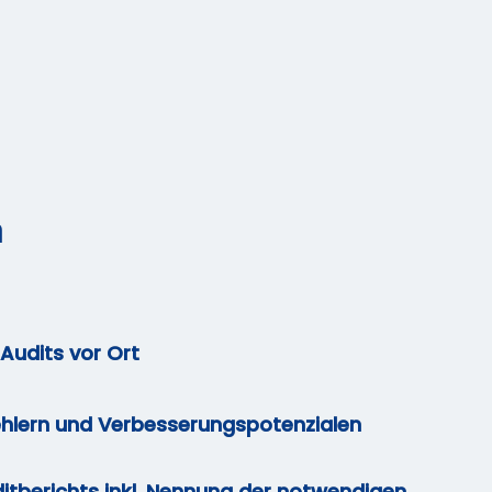
n
Audits vor Ort
ehlern und Verbesserungspotenzialen
itberichts inkl. Nennung der notwendigen