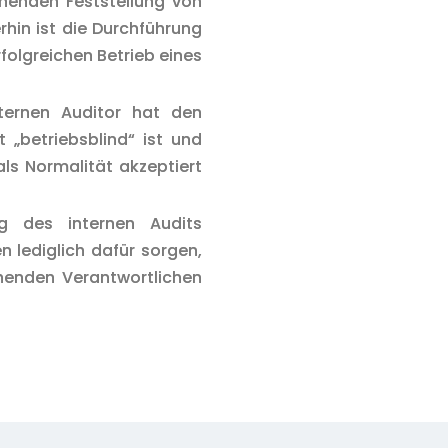
henden Feststellung von
hin ist die Durchführung
rfolgreichen Betrieb eines
ternen Auditor hat den
 „betriebsblind“ ist und
als Normalität akzeptiert
g des internen Audits
 lediglich dafür sorgen,
henden Verantwortlichen